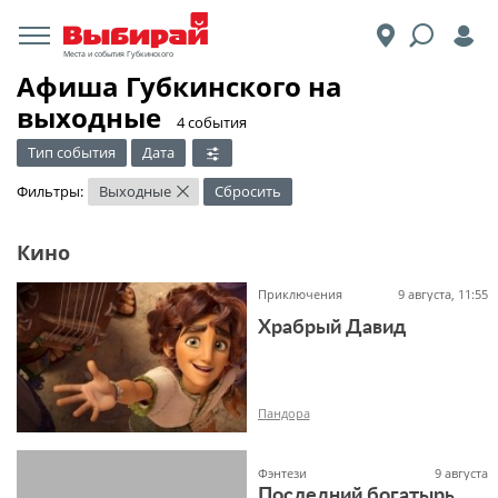
Места и события Губкинского
Афиша Губкинского на
выходные
​4 события
Тип события
Дата
Фильтры:
Выходные
Сбросить
×
Кино
Приключения
9 августа, 11:55
Храбрый Давид
Пандора
Фэнтези
9 августа
Последний богатырь.